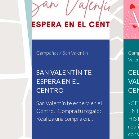
Campañas
/
San Valentín
Cam
Valen
SAN VALENTÍN TE
CE
ESPERA EN EL
VA
CENTRO
CE
San Valentín te espera en el
«CE
Centro. Compra tu regalo:
EN 
Realiza una compra en…
HIS
real
con