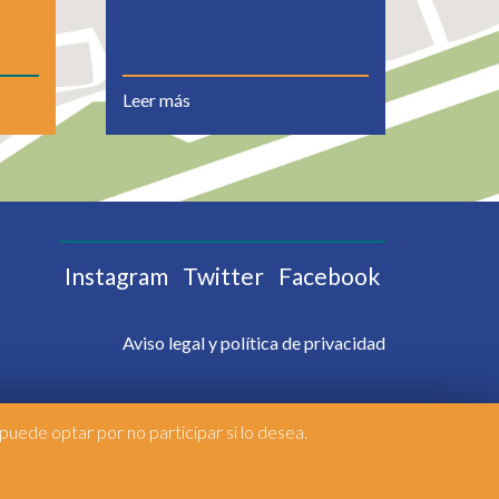
Leer más
Instagram
Twitter
Facebook
Aviso legal y política de privacidad
uede optar por no participar si lo desea.