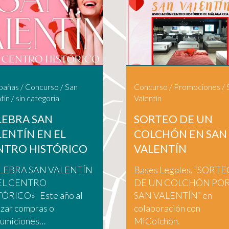
pañas
/
Concurso
/
San
Concurso
/
Promociones
/
tín
/
sin categoria
Valentín
LEBRA SAN
SORTEO DE UN
LENTÍN EN EL
COLCHÓN EN SAN
NTRO HISTÓRICO
VALENTÍN
LEBRA SAN VALENTÍN
Bases Legales. “SORTE
EL CENTRO
DE UN COLCHÓN PO
TÓRICO» Este año al
SAN VALENTÍN” en
izar compras o
colaboración con
sumiciones…
MiColchón.