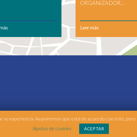
ORGANIZADOR…
 más
Leer más
rar su experiencia. Asumiremos que está de acuerdo con esto, pero p
Ajustes de cookies
ACEPTAR