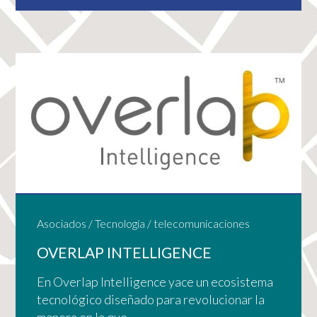
Asociados
/
Tecnología
/
telecomunicaciones
OVERLAP INTELLIGENCE
En Overlap Intelligence yace un ecosistema
tecnológico diseñado para revolucionar la